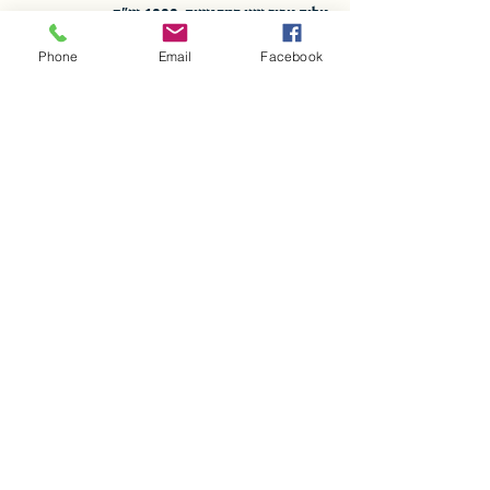
עלות עבור שני המפגשים: 1000 ש"ח
Phone
Email
Facebook
מספר המקומות מוגבל
Show More
Share this event
Hofi Blacksmith School
hofischool@gmail.com