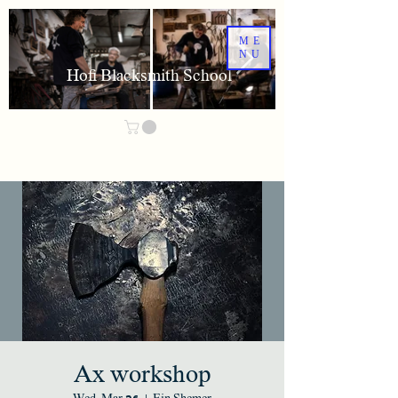
ME
NU
Hofi Blacksmith School
Ax workshop