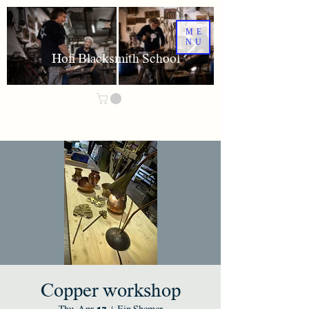
ME
NU
Hofi Blacksmith School
Copper workshop