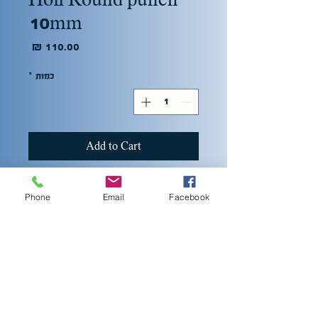
Hofi Round punch
10mm
מחיר
כמות
*
Add to Cart
Hofi Round punch.
Phone
Email
Facebook
10mm