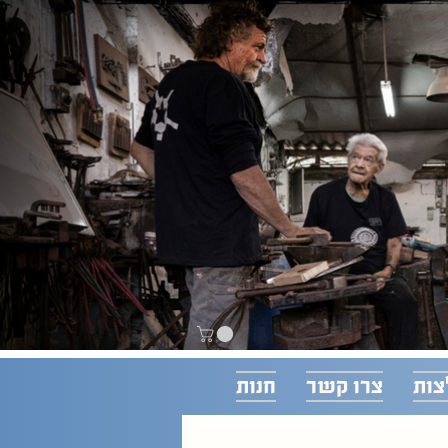
צות
צרו קשר
חנות