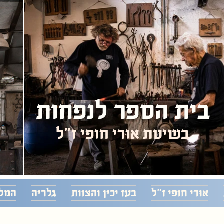
בית הספר לנפחות
בשיטת אוּרִי חופי ז"ל
אוּרִי חופי ז"ל
בעז יכין והצוות
גלריה
המל