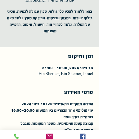
יום ג׳, 18 ביוני
  |  
Ein Shemer
בואו ללמוד להכין כלי גילוף. סכין עגולה לכפיות, סכיני
גילוף ישרות, במגוון טכניקות. ונכין קת מעץ. נלמד קצת
על הפלדה, נלמד לפרוץ חור, חישול, חיסום, הרפייה
זמן ומיקום
18 ביוני 2024, 16:00 – 21:00
Ein Shemer, Ein Shemer, Israel
פרטי האירוע
הסדנה תתקיים בתאריכים:18+25 ביוני 2024
ימי שלישי אחר הצהריים בין השעות 16:00-20:00
בנפחייה בעין שמר.
קבוצה קטנה ואינטימית. מספר המקומות מוגבל
מחיר: 1000 ש"ח
לפרטים ושאלות במייל hofischool@gmail.com