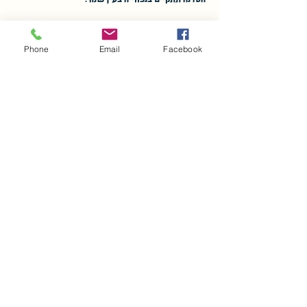
עלות עבור הסדנה: 1250 ש"ח
Phone
Email
Facebook
מספר המקומות מוגבל
עוד
שיתוף
בית הספר לנפחות ע"ש אורי חופי ז"ל
hofischool@gmail.com