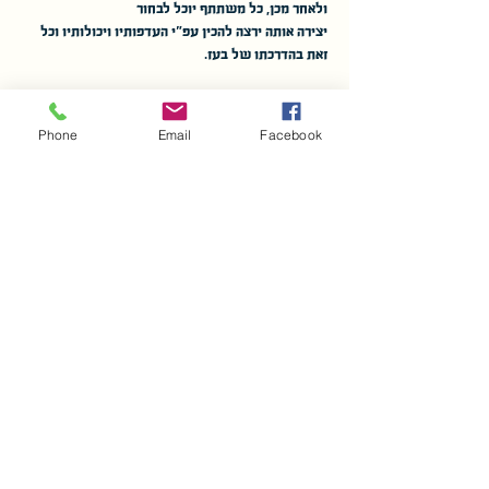
ולאחר מכן, כל משתתף יוכל לבחור
יצירה אותה ירצה להכין עפ"י העדפותיו ויכולותיו וכל 
זאת בהדרכתו של בעז.
החוג מיועד לנשים וגברים .
Phone
Email
Facebook
ימי חמישי בין 9:00-12:00 החל מה- 3 באפריל.
עוד
שיתוף
בית הספר לנפחות ע"ש אורי חופי ז"ל