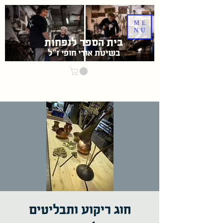
ME
NU
בית הספר לנפחות
בשיטת אוּרִי חופי ז"ל
חוג ריקוע ותבליטים